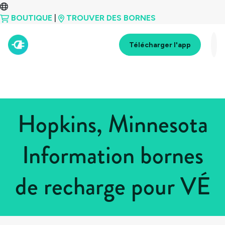
BOUTIQUE
|
TROUVER DES BORNES
Télécharger l'app
Hopkins, Minnesota
Information bornes
de recharge pour VÉ
Tous les pays
>
États-Unis
>
Minnesota
>
Hopkins