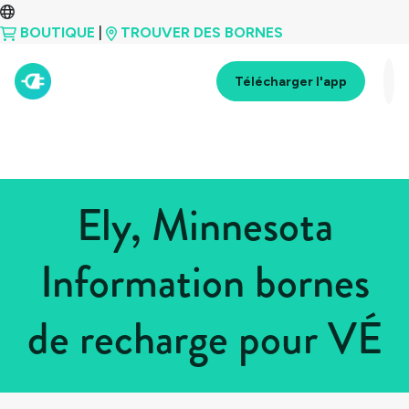
BOUTIQUE
|
TROUVER DES BORNES
Télécharger l'app
Ely, Minnesota
Information bornes
de recharge pour VÉ
Tous les pays
>
États-Unis
>
Minnesota
>
Ely