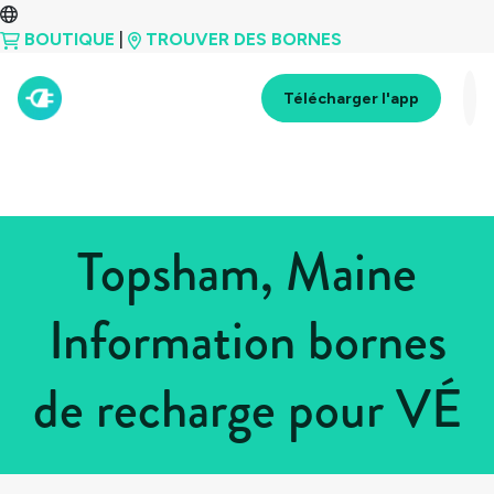
BOUTIQUE
|
TROUVER DES BORNES
Télécharger l'app
Topsham, Maine
Information bornes
de recharge pour VÉ
Tous les pays
>
États-Unis
>
Maine
>
Topsham