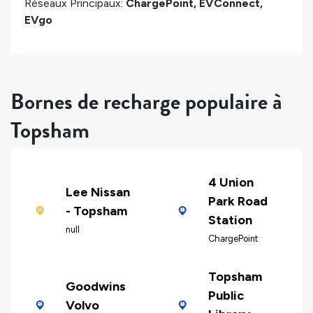
Réseaux Principaux:
ChargePoint, EVConnect,
EVgo
Bornes de recharge populaire à
Topsham
4 Union
Lee Nissan
Park Road
- Topsham
Station
null
ChargePoint
Topsham
Goodwins
Public
Volvo