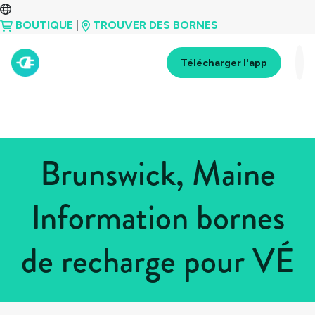
BOUTIQUE
|
TROUVER DES BORNES
Télécharger l'app
Brunswick, Maine
Information bornes
de recharge pour VÉ
Tous les pays
>
États-Unis
>
Maine
>
Brunswick