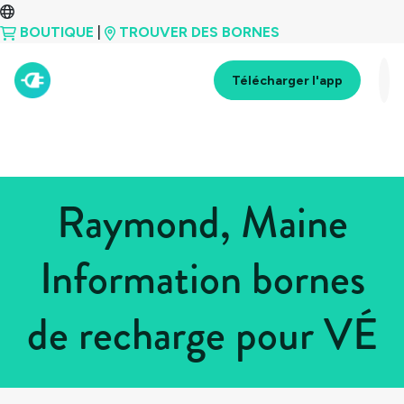
BOUTIQUE
|
TROUVER DES BORNES
Télécharger l'app
Raymond, Maine
Information bornes
de recharge pour VÉ
Tous les pays
>
États-Unis
>
Maine
>
Raymond