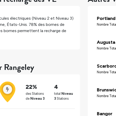
Portland
ules électriques (Niveau 2 et Niveau 3)
ine
,
États-Unis
.
78%
des bornes de
Nombre Tota
s bornes permettent la recharge de
Augusta
Nombre Tota
ur Rangeley
Scarbor
Nombre Tota
22%
4
Brunswi
des Stations
total
Niveau
Nombre Tota
de
Niveau 3
3
Stations
Bangor