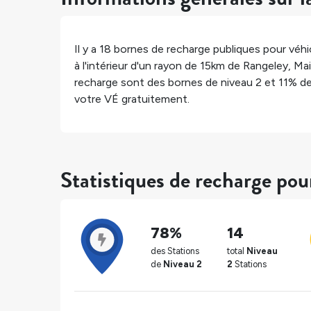
Il y a
18
bornes de recharge publiques pour véhic
à l'intérieur d'un rayon de 15km de
Rangeley
,
Ma
recharge sont des bornes de niveau 2 et
11%
de
votre VÉ gratuitement.
Statistiques de recharge po
78%
14
des Stations
total
Niveau
de
Niveau 2
2
Stations