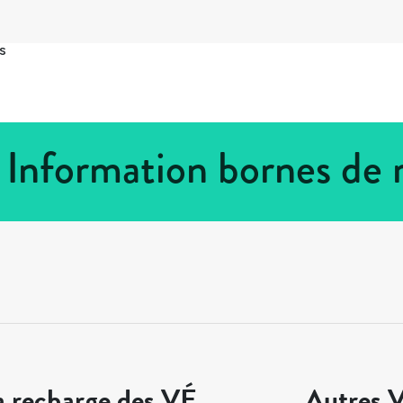
s
 Information bornes de 
a recharge des VÉ
Autres V