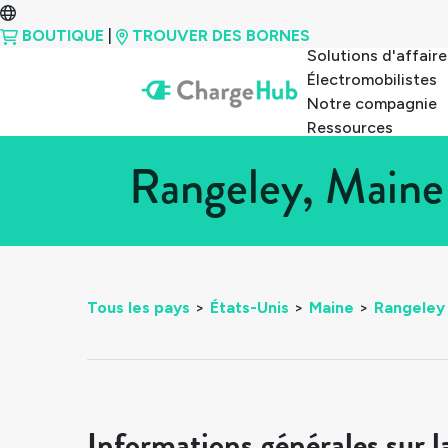
BOUTIQUE
|
TROUVER DES BORNES
Solutions d'affaire
Électromobilistes
Notre compagnie
Ressources
Rangeley, Maine
Tous les pays
>
États-Unis
>
Maine
>
Rangeley
Informations générales sur l