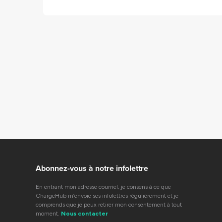
Abonnez-vous à notre infolettre
En entrant mon adresse courriel, je consens à ce que
ChargeHub m’envoie ses infolettres régulièrement et je
comprends que je peux retirer mon consentement à tout
moment.
Nous contacter