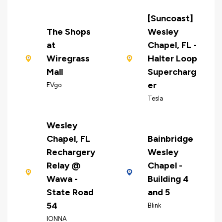
[Suncoast]
The Shops
Wesley
at
Chapel, FL -
Wiregrass
Halter Loop
Mall
Supercharg
er
EVgo
Tesla
Wesley
Chapel, FL
Bainbridge
Rechargery
Wesley
Relay @
Chapel -
Wawa -
Building 4
State Road
and 5
54
Blink
IONNA