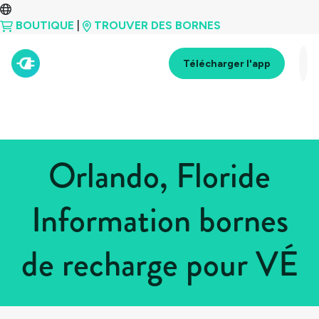
BOUTIQUE
|
TROUVER DES BORNES
Télécharger l'app
Orlando, Floride
Information bornes
de recharge pour VÉ
Tous les pays
>
États-Unis
>
Floride
>
Orlando