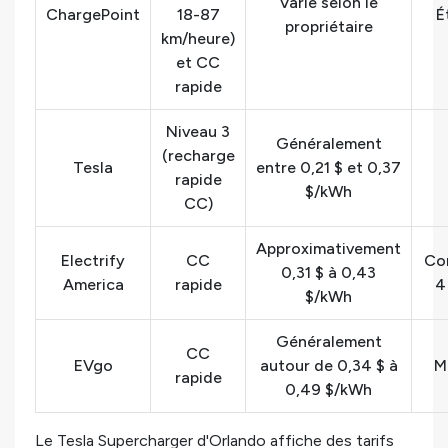
Varie selon le
ChargePoint
18-87
É
propriétaire
km/heure)
et CC
rapide
Niveau 3
Généralement
(recharge
Tesla
entre 0,21 $ et 0,37
rapide
$/kWh
CC)
Approximativement
Electrify
CC
Cor
0,31 $ à 0,43
America
rapide
4
$/kWh
Généralement
CC
EVgo
autour de 0,34 $ à
M
rapide
0,49 $/kWh
Le Tesla Supercharger d'Orlando affiche des tarifs