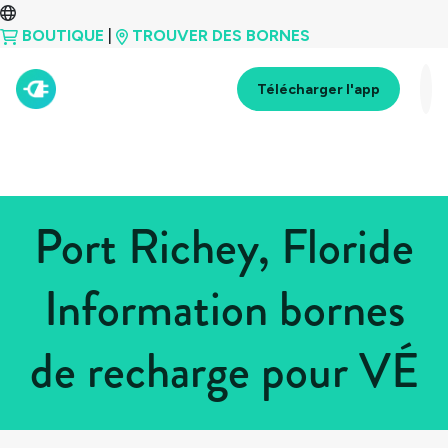
BOUTIQUE
|
TROUVER DES BORNES
Télécharger l'app
Port Richey, Floride
Information bornes
de recharge pour VÉ
Tous les pays
>
États-Unis
>
Floride
>
Port Richey