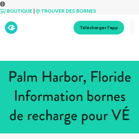
BOUTIQUE
|
TROUVER DES BORNES
Télécharger l'app
Palm Harbor, Floride
Information bornes
de recharge pour VÉ
Tous les pays
>
États-Unis
>
Floride
>
Palm Harbor