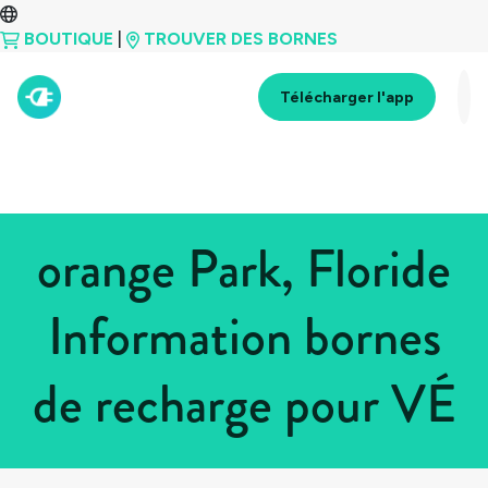
BOUTIQUE
|
TROUVER DES BORNES
Télécharger l'app
orange Park, Floride
Information bornes
de recharge pour VÉ
Tous les pays
>
États-Unis
>
Floride
>
orange Park