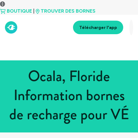
BOUTIQUE
|
TROUVER DES BORNES
Télécharger l'app
Ocala, Floride
Information bornes
de recharge pour VÉ
Tous les pays
>
États-Unis
>
Floride
>
Ocala