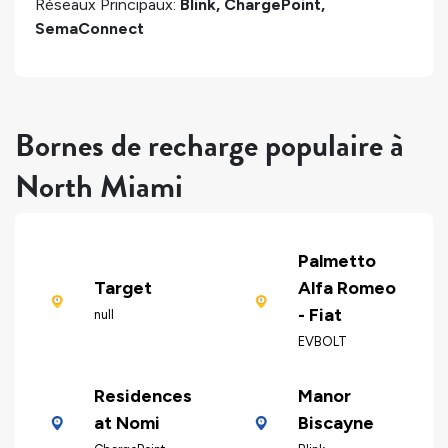
Réseaux Principaux:
Blink, ChargePoint,
SemaConnect
Bornes de recharge populaire à
North Miami
Palmetto
Target
Alfa Romeo
- Fiat
null
EVBOLT
Residences
Manor
at Nomi
Biscayne