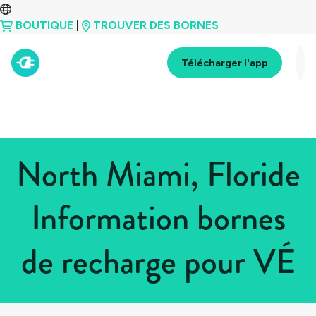
BOUTIQUE
|
TROUVER DES BORNES
Télécharger l'app
North Miami, Floride
Information bornes
de recharge pour VÉ
Tous les pays
>
États-Unis
>
Floride
>
North Miami