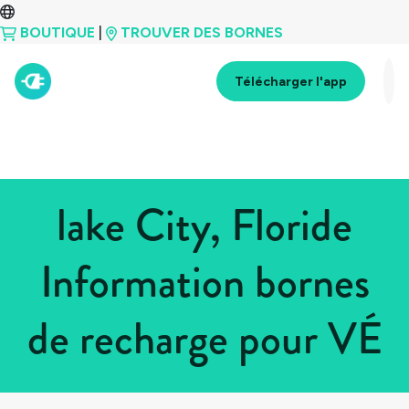
BOUTIQUE
|
TROUVER DES BORNES
Télécharger l'app
lake City, Floride
Information bornes
de recharge pour VÉ
Tous les pays
>
États-Unis
>
Floride
>
lake City