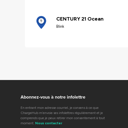
CENTURY 21 Ocean
Blink
Abonnez-vous à notre infolettre
En entrant mon adresse courriel, je consens à ce que
ChargeHub m’envoie ses infolettres régulièrement et je
comprends que je peux retirer mon consentement à tout
moment.
Nous contacter