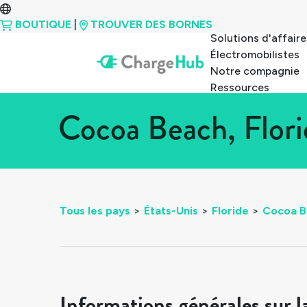
BOUTIQUE
|
TROUVER DES BORNES
Solutions d'affaire
Électromobilistes
Notre compagnie
Ressources
Cocoa Beach, Flori
Tous les pays
>
États-Unis
>
Floride
>
Cocoa B
Informations générales sur l