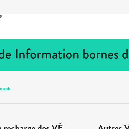
s
de Information bornes 
each
a recharge des VÉ
Autres V