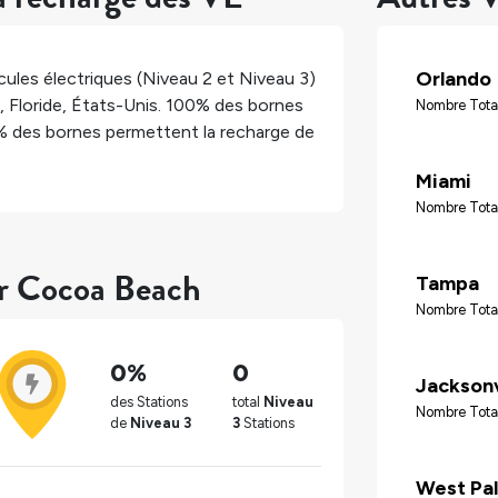
Orlando
ules électriques (Niveau 2 et Niveau 3)
,
Floride
,
États-Unis
.
100%
des bornes
Nombre Tota
%
des bornes permettent la recharge de
Miami
Nombre Total
ur Cocoa Beach
Tampa
Nombre Tota
0%
0
Jacksonv
des Stations
total
Niveau
Nombre Tota
de
Niveau 3
3
Stations
West Pa