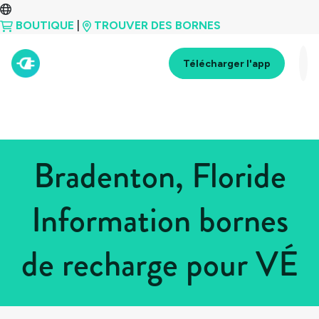
BOUTIQUE
|
TROUVER DES BORNES
Télécharger l'app
Bradenton, Floride
Information bornes
de recharge pour VÉ
Tous les pays
>
États-Unis
>
Floride
>
Bradenton