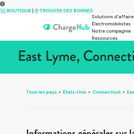
BOUTIQUE
|
TROUVER DES BORNES
Solutions d'affaire
Électromobilistes
Notre compagnie
Ressources
East Lyme, Connecti
Tous les pays
>
États-Unis
>
Connecticut
>
Ea
Informations générales sur l