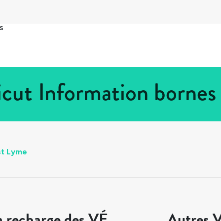
s
cut Information bornes
st Lyme
a recharge des VÉ
Autres V