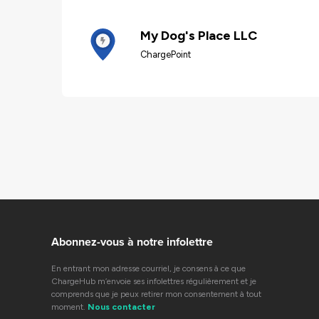
My Dog's Place LLC
ChargePoint
Abonnez-vous à notre infolettre
En entrant mon adresse courriel, je consens à ce que
ChargeHub m’envoie ses infolettres régulièrement et je
comprends que je peux retirer mon consentement à tout
moment.
Nous contacter