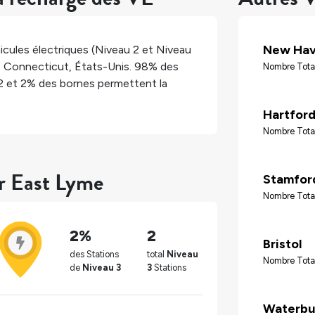
New Ha
cules électriques (Niveau 2 et Niveau
,
Connecticut
,
États-Unis
.
98%
des
Nombre Tota
2 et
2%
des bornes permettent la
Hartfor
Nombre Tota
ur East Lyme
Stamfor
Nombre Tota
2%
2
Bristol
des Stations
total
Niveau
Nombre Tota
de
Niveau 3
3
Stations
Waterbu