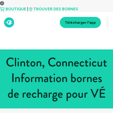
BOUTIQUE
|
TROUVER DES BORNES
Télécharger l'app
Clinton, Connecticut
Information bornes
de recharge pour VÉ
Tous les pays
>
États-Unis
>
Connecticut
>
Clinton