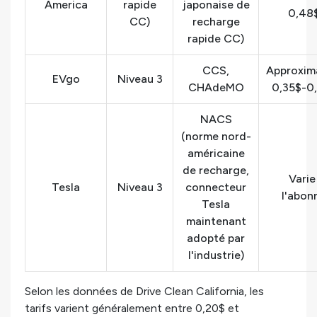
America
rapide
japonaise de
0,48
CC)
recharge
rapide CC)
CCS,
Approxim
EVgo
Niveau 3
CHAdeMO
0,35$-0
NACS
(norme nord-
américaine
de recharge,
Varie
Tesla
Niveau 3
connecteur
l'abo
Tesla
maintenant
adopté par
l'industrie)
Selon les données de Drive Clean California, les
tarifs varient généralement entre 0,20$ et