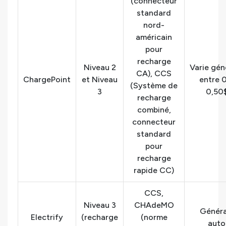
(connecteur
standard
nord-
américain
pour
recharge
Niveau 2
Varie gé
CA), CCS
ChargePoint
et Niveau
entre 
(Système de
3
0,50
recharge
combiné,
connecteur
standard
pour
recharge
rapide CC)
CCS,
Niveau 3
CHAdeMO
Génér
Electrify
(recharge
(norme
auto