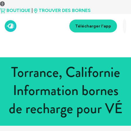
BOUTIQUE
|
TROUVER DES BORNES
Télécharger l'app
Torrance, Californie
Information bornes
de recharge pour VÉ
Tous les pays
>
États-Unis
>
Californie
>
Torrance