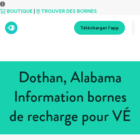
BOUTIQUE
|
TROUVER DES BORNES
Télécharger l'app
Dothan, Alabama
Information bornes
de recharge pour VÉ
Tous les pays
>
États-Unis
>
Alabama
>
Dothan