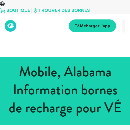
BOUTIQUE
|
TROUVER DES BORNES
Télécharger l'app
Mobile, Alabama
Information bornes
de recharge pour VÉ
Tous les pays
>
États-Unis
>
Alabama
>
Mobile