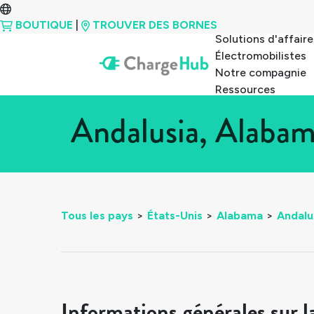
BOUTIQUE
|
TROUVER DES BORNES
Solutions d'affaire
Électromobilistes
Notre compagnie
Ressources
Andalusia, Alabam
Tous les pays
>
États-Unis
>
Alabama
>
Andalu
Informations générales sur l