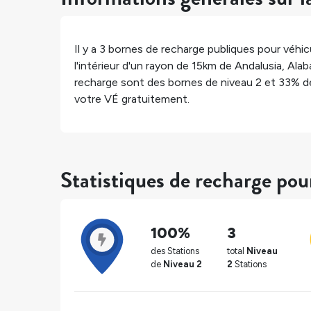
Il y a
3
bornes de recharge publiques pour véhicu
l'intérieur d'un rayon de 15km de
Andalusia
,
Ala
recharge sont des bornes de niveau 2 et
33%
de
votre VÉ gratuitement.
Statistiques de recharge pou
100%
3
des Stations
total
Niveau
de
Niveau 2
2
Stations