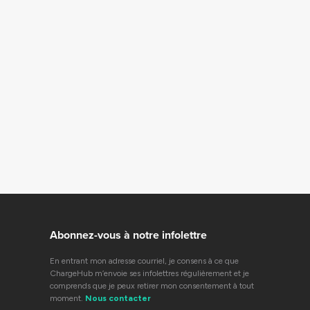
Abonnez-vous à notre infolettre
En entrant mon adresse courriel, je consens à ce que
ChargeHub m’envoie ses infolettres régulièrement et je
comprends que je peux retirer mon consentement à tout
moment.
Nous contacter