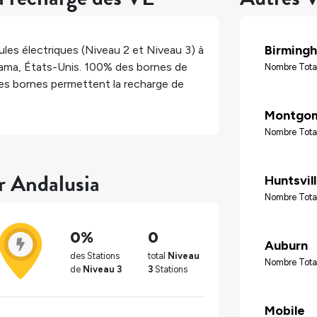
Birming
les électriques (Niveau 2 et Niveau 3) à
bama
,
États-Unis
.
100%
des bornes de
Nombre Total
s bornes permettent la recharge de
Montgo
Nombre Total
r Andalusia
Huntsvil
Nombre Tota
0%
0
Auburn
des Stations
total
Niveau
Nombre Tota
de
Niveau 3
3
Stations
Mobile