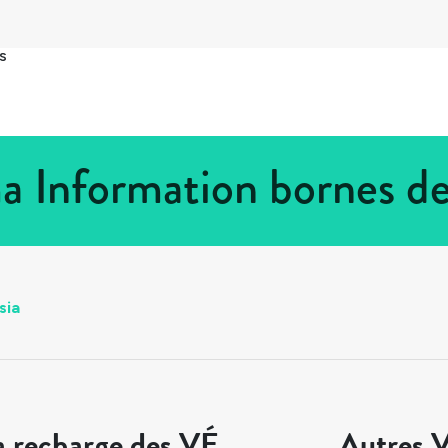
s
a Information bornes d
sia
a recharge des VÉ
Autres V