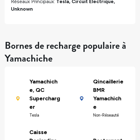
Réseaux Principaux:
Tesla, Circuit Électrique,
Unknown
Bornes de recharge populaire à
Yamachiche
Yamachich
Qincaillerie
e, QC
BMR
Supercharg
Yamachich
er
e
Tesla
Non-Réseauté
Caisse