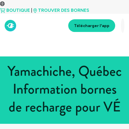
BOUTIQUE
|
TROUVER DES BORNES
Télécharger l'app
Yamachiche, Québec
Information bornes
de recharge pour VÉ
Tous les pays
>
Canada
>
Québec
>
Yamachiche