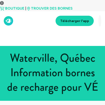
BOUTIQUE
|
TROUVER DES BORNES
Télécharger l'app
Waterville, Québec
Information bornes
de recharge pour VÉ
Tous les pays
>
Canada
>
Québec
>
Waterville