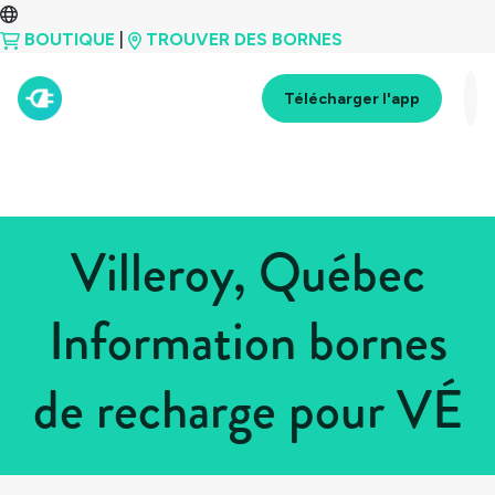
BOUTIQUE
|
TROUVER DES BORNES
Télécharger l'app
Villeroy, Québec
Information bornes
de recharge pour VÉ
Tous les pays
>
Canada
>
Québec
>
Villeroy