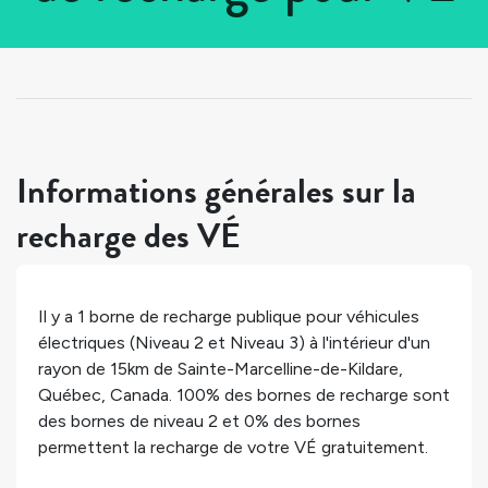
Tous les pays
>
Canada
>
Québec
>
Sainte-Marcelline-de-Kildare
Informations générales sur la
recharge des VÉ
Il y a
1
borne de recharge publique pour véhicules
électriques (Niveau 2 et Niveau 3) à l'intérieur d'un
rayon de 15km de
Sainte-Marcelline-de-Kildare
,
Québec
,
Canada
.
100%
des bornes de recharge sont
des bornes de niveau 2 et
0%
des bornes
permettent la recharge de votre VÉ gratuitement.