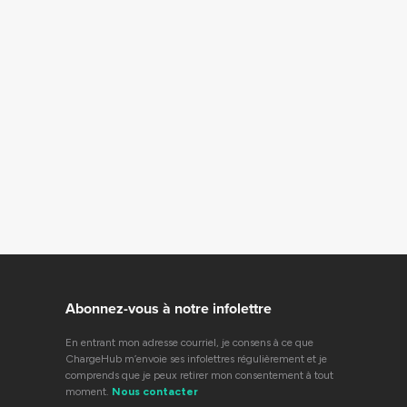
Abonnez-vous à notre infolettre
En entrant mon adresse courriel, je consens à ce que
ChargeHub m’envoie ses infolettres régulièrement et je
comprends que je peux retirer mon consentement à tout
moment.
Nous contacter