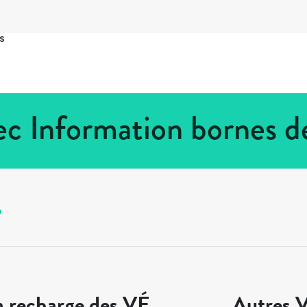
s
c Information bornes d
o
a recharge des VÉ
Autres V