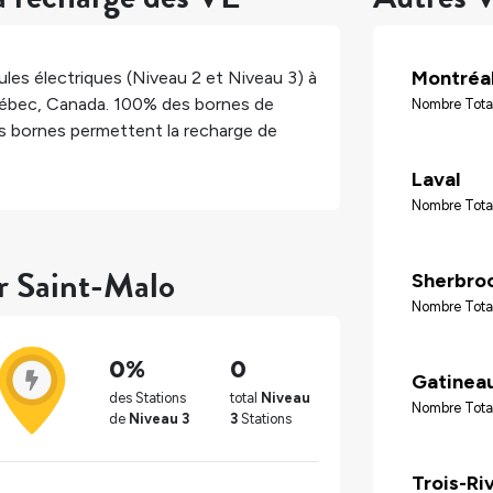
Montréa
les électriques (Niveau 2 et Niveau 3) à
ébec
,
Canada
.
100%
des bornes de
Nombre Tota
 bornes permettent la recharge de
Laval
Nombre Tota
ur Saint-Malo
Sherbro
Nombre Tota
0%
0
Gatinea
des Stations
total
Niveau
Nombre Tota
de
Niveau 3
3
Stations
Trois-Ri