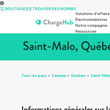
BOUTIQUE
|
TROUVER DES BORNES
Solutions d'affaire
Électromobilistes
Notre compagnie
Ressources
Saint-Malo, Québe
Tous les pays
>
Canada
>
Québec
>
Saint-Mal
Informations générales sur l