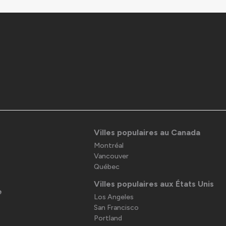
Villes populaires au Canada
Montréal
Vancouver
Québec
Villes populaires aux États Unis
e
Los Angeles
San Francisco
Portland