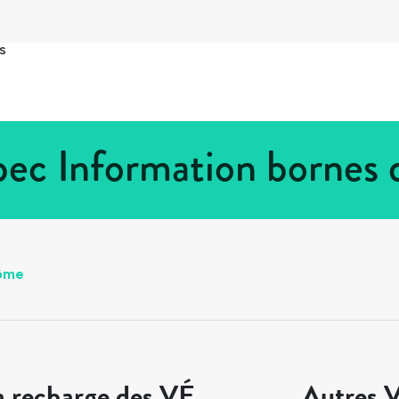
s
ec Information bornes 
rôme
a recharge des VÉ
Autres V