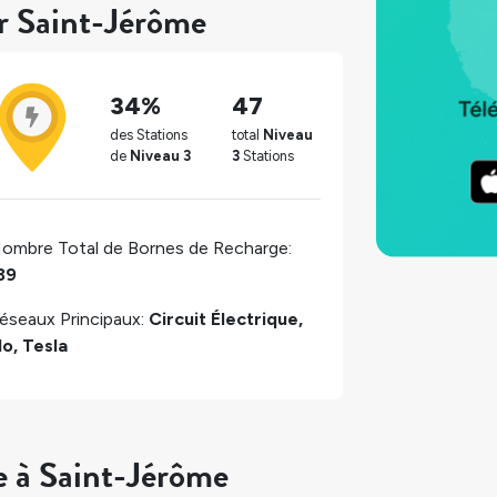
ur Saint-Jérôme
34%
47
des Stations
total
Niveau
de
Niveau 3
3
Stations
ombre Total de Bornes de Recharge:
39
éseaux Principaux:
Circuit Électrique,
lo, Tesla
e à Saint-Jérôme