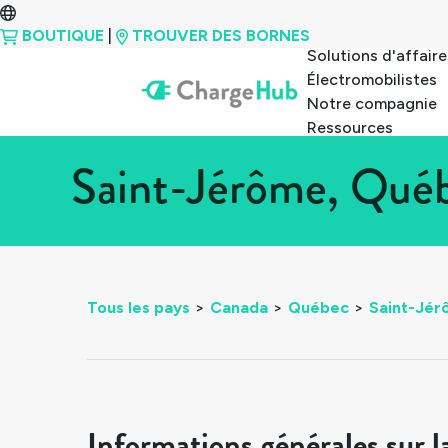
BOUTIQUE
|
TROUVER DES BORNES
Solutions d'affaire
Électromobilistes
Notre compagnie
Ressources
Saint-Jérôme, Québ
Tous les pays
>
Canada
>
Québec
>
Saint-Jé
Informations générales sur l