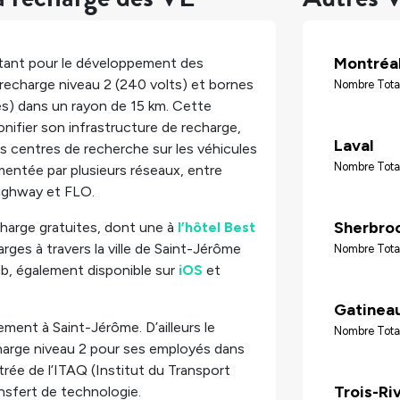
Montréa
rtant pour le développement des
recharge niveau 2 (240 volts) et
bornes
Nombre Tota
es) dans un rayon de 15 km. Cette
onifier son infrastructure de recharge,
Laval
 centres de recherche sur les véhicules
Nombre Tota
imentée par plusieurs réseaux, entre
Highway et FLO.
Sherbro
harge gratuites, dont une à
l’hôtel Best
rges à travers la ville de Saint-Jérôme
Nombre Tota
b, également disponible sur
iOS
et
Gatinea
ement à Saint-Jérôme. D’ailleurs le
Nombre Tota
harge niveau 2 pour ses employés dans
rée de l’ITAQ (Institut du Transport
Trois-Ri
nsfert de technologie.