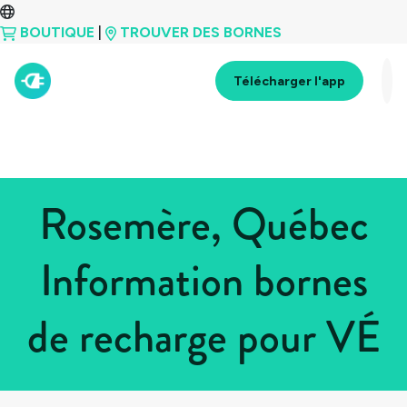
BOUTIQUE
|
TROUVER DES BORNES
Télécharger l'app
Rosemère, Québec
Information bornes
de recharge pour VÉ
Tous les pays
>
Canada
>
Québec
>
Rosemère