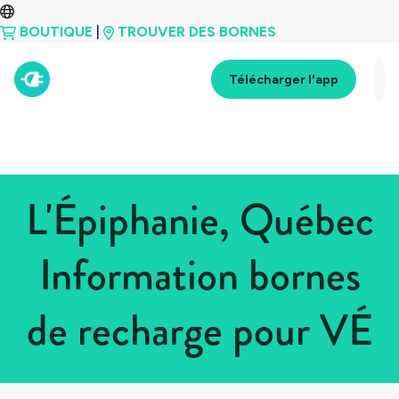
BOUTIQUE
|
TROUVER DES BORNES
Télécharger l'app
L'Épiphanie, Québec
Information bornes
de recharge pour VÉ
Tous les pays
>
Canada
>
Québec
>
L'Épiphanie