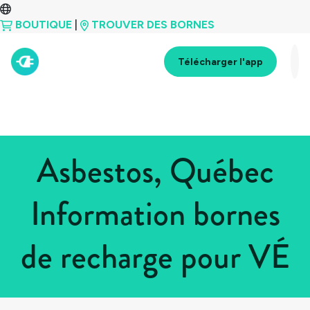
BOUTIQUE
|
TROUVER DES BORNES
Télécharger l'app
Asbestos, Québec
Information bornes
de recharge pour VÉ
Tous les pays
>
Canada
>
Québec
>
Asbestos