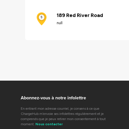
189 Red River Road
null
Abonnez-vous à notre infolettre
En entrant mon adresse courriel, je consens à ce que
ChargeHub m’envoie ses infolettres régulièrement et je
comprends que je peux retirer mon consentement à tout
moment.
Nous contacter