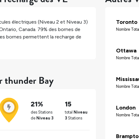
Toronto
ules électriques (Niveau 2 et Niveau 3)
Ontario
,
Canada
.
79%
des bornes de
Nombre Tota
es bornes permettent la recharge de
Ottawa
Nombre Tota
ur thunder Bay
Mississ
Nombre Tota
21%
15
London
des Stations
total
Niveau
Nombre Tota
de
Niveau 3
3
Stations
Brampto