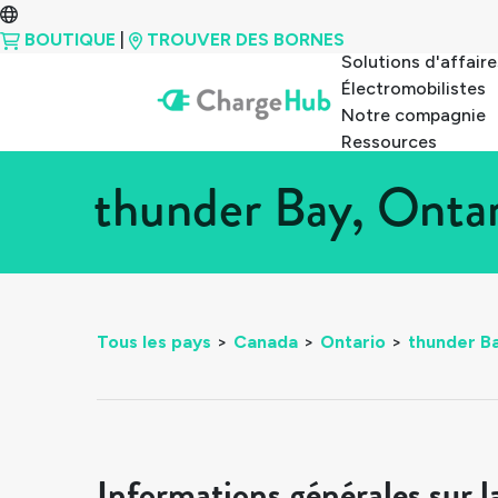
BOUTIQUE
|
TROUVER DES BORNES
Solutions d'affaire
Électromobilistes
Notre compagnie
Ressources
thunder Bay, Ontar
Tous les pays
>
Canada
>
Ontario
>
thunder B
Informations générales sur l