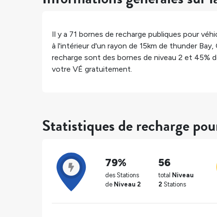
Il y a
71
bornes de recharge publiques pour véhic
à l'intérieur d'un rayon de 15km de
thunder Bay
,
recharge sont des bornes de niveau 2 et
45%
d
votre VÉ gratuitement.
Statistiques de recharge po
79%
56
des Stations
total
Niveau
de
Niveau 2
2
Stations