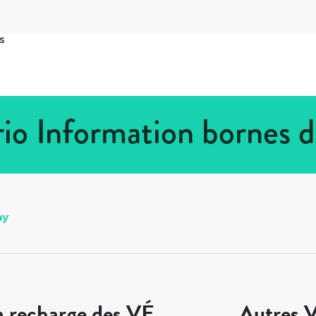
s
io Information bornes 
ay
a recharge des VÉ
Autres V