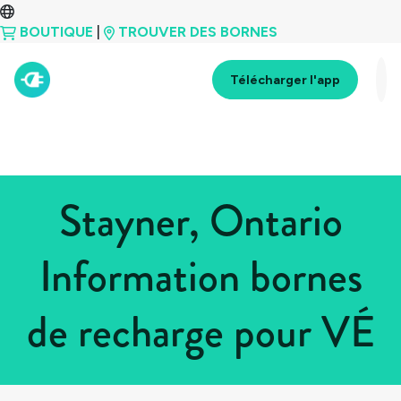
BOUTIQUE
|
TROUVER DES BORNES
Télécharger l'app
Stayner, Ontario
Information bornes
de recharge pour VÉ
Tous les pays
>
Canada
>
Ontario
>
Stayner