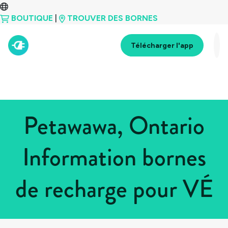
BOUTIQUE
|
TROUVER DES BORNES
Télécharger l'app
Petawawa, Ontario
Information bornes
de recharge pour VÉ
Tous les pays
>
Canada
>
Ontario
>
Petawawa