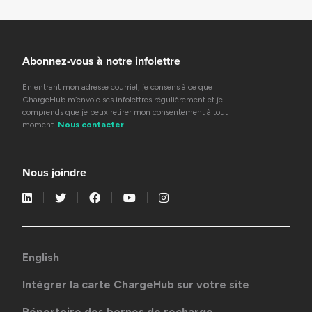
Abonnez-vous à notre infolettre
En entrant mon adresse courriel, je consens à ce que
ChargeHub m’envoie ses infolettres régulièrement et je
comprends que je peux retirer mon consentement à tout
moment.
Nous contacter
Nous joindre
English
Intégrer la carte ChargeHub sur votre site
Répertoire des bornes de recharge