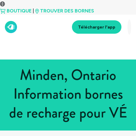
BOUTIQUE
|
TROUVER DES BORNES
Télécharger l'app
Minden, Ontario
Information bornes
de recharge pour VÉ
Tous les pays
>
Canada
>
Ontario
>
Minden