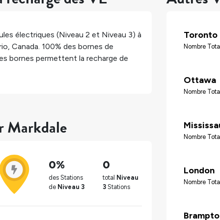
Toronto
les électriques (Niveau 2 et Niveau 3) à
rio
,
Canada
.
100%
des bornes de
Nombre Tota
es bornes permettent la recharge de
Ottawa
Nombre Tota
ur Markdale
Mississ
Nombre Tota
0%
0
London
des Stations
total
Niveau
Nombre Tota
de
Niveau 3
3
Stations
Brampto