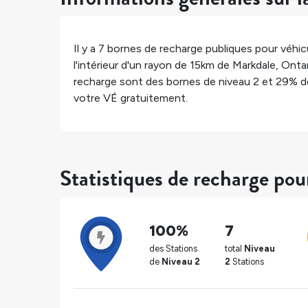
Il y a
7
bornes de recharge publiques pour véhicu
l'intérieur d'un rayon de 15km de
Markdale
,
Onta
recharge sont des bornes de niveau 2 et
29%
d
votre VÉ gratuitement.
Statistiques de recharge po
100%
7
des Stations
total
Niveau
de
Niveau 2
2
Stations