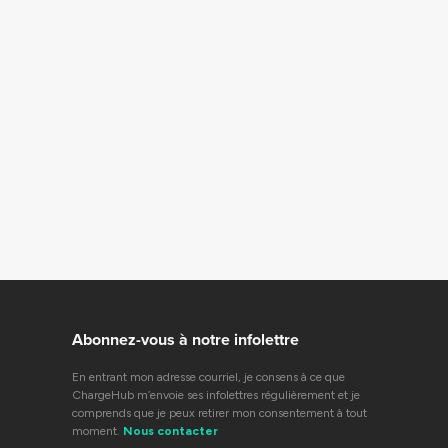
Abonnez-vous à notre infolettre
En entrant mon adresse courriel, je consens à ce que
ChargeHub m’envoie ses infolettres régulièrement et je
comprends que je peux retirer mon consentement à tout
moment.
Nous contacter