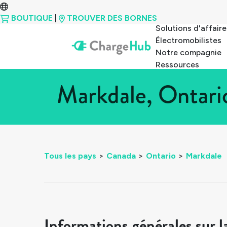
BOUTIQUE
|
TROUVER DES BORNES
Solutions d'affaire
Électromobilistes
Notre compagnie
Ressources
Markdale, Ontari
Tous les pays
>
Canada
>
Ontario
>
Markdale
Informations générales sur l