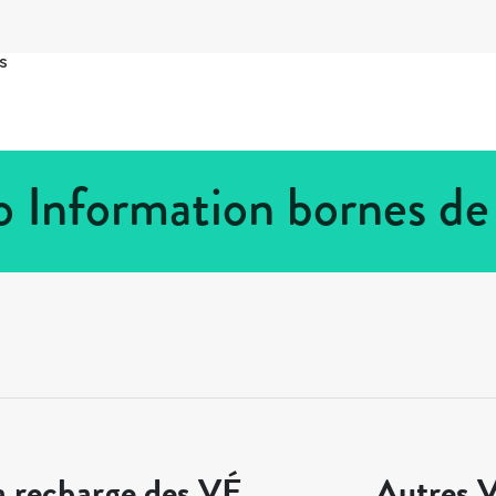
s
o Information bornes de
a recharge des VÉ
Autres V