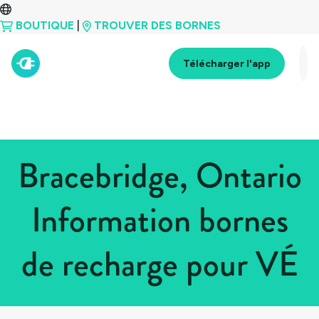
BOUTIQUE
|
TROUVER DES BORNES
Télécharger l'app
Bracebridge, Ontario
Information bornes
de recharge pour VÉ
Tous les pays
>
Canada
>
Ontario
>
Bracebridge