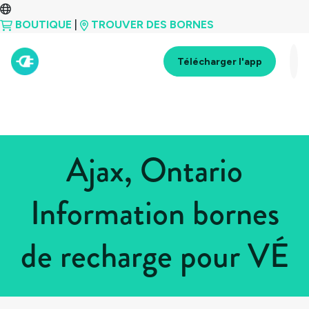
BOUTIQUE
|
TROUVER DES BORNES
Télécharger l'app
Ajax, Ontario
Information bornes
de recharge pour VÉ
Tous les pays
>
Canada
>
Ontario
>
Ajax