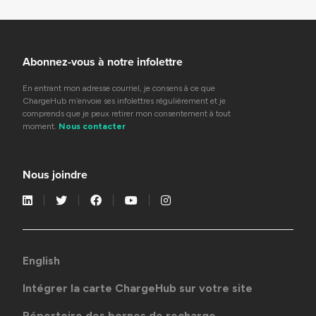
Abonnez-vous à notre infolettre
En entrant mon adresse courriel, je consens à ce que
ChargeHub m’envoie ses infolettres régulièrement et je
comprends que je peux retirer mon consentement à tout
moment.
Nous contacter
Nous joindre
English
Intégrer la carte ChargeHub sur votre site
Répertoire des bornes de recharge