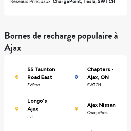
Réseaux Principaux:
ChargePoint, Tesla, SWTCH
Bornes de recharge populaire à
Ajax
55 Taunton
Chapters -
Road East
Ajax, ON
EVStart
SWTCH
Longo's
Ajax Nissan
Ajax
ChargePoint
null