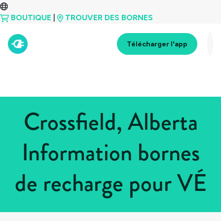
BOUTIQUE
|
TROUVER DES BORNES
Télécharger l'app
Crossfield, Alberta
Information bornes
de recharge pour VÉ
Tous les pays
>
Canada
>
Alberta
>
Crossfield