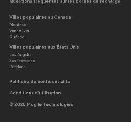
Questions fréquentes sur les bornes de recharge
Villes populaires au Canada
Montréal
Vancouver
Québec
Villes populaires aux États Unis
Los Angeles
San Francisco
Portland
Politique de confidentialité
Conditions d'utilisation
©
2026
Mogile Technologies