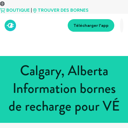
BOUTIQUE
|
TROUVER DES BORNES
Télécharger l'app
Calgary, Alberta
Information bornes
de recharge pour VÉ
Tous les pays
>
Canada
>
Alberta
>
Calgary