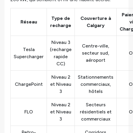
Paie
Type de
Couverture à
Réseau
v
recharge
Calgary
Char
Niveau 3
Centre-ville,
Tesla
(recharge
secteur sud,
O
Supercharger
rapide
aéroport
CC)
Niveau 2
Stationnements
ChargePoint
et Niveau
commerciaux,
O
3
hôtels
Niveau 2
Secteurs
FLO
et Niveau
résidentiels et
O
3
commerciaux
Petro-
Corridors