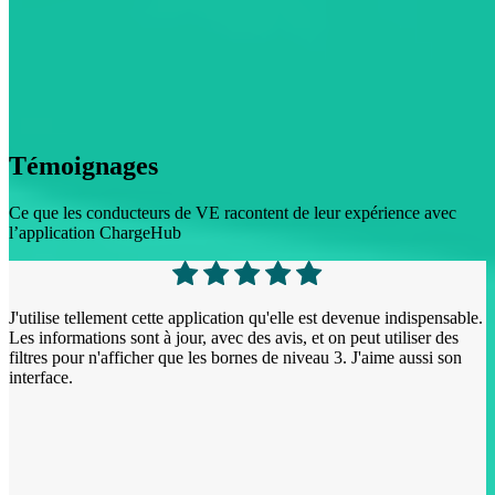
Témoignages
Ce que les conducteurs de VE racontent de leur expérience avec
l’application ChargeHub
J'utilise tellement cette application qu'elle est devenue indispensable.
L
Les informations sont à jour, avec des avis, et on peut utiliser des
p
filtres pour n'afficher que les bornes de niveau 3. J'aime aussi son
p
interface.
E