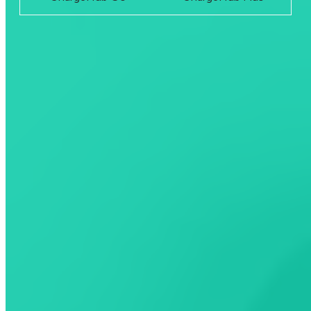
Passez à tout moment à ChargeHub Plus et commencez à
économiser dès maintenant.
Votre plan, votre choix, votre expérience ChargeHub.
Version Android à venir,
inscrivez-vous
pour être informé dès
qu’elle sera disponible.
En savoir plus
Communauté
Découvrez la force d’une communauté engagée