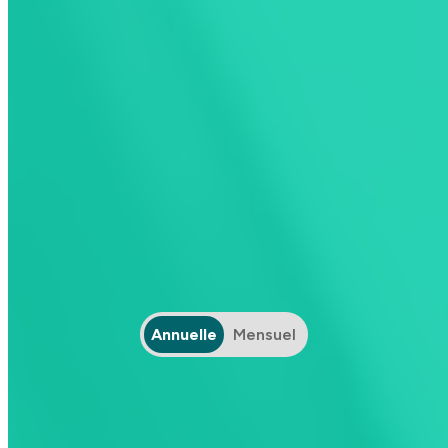
avec ChargeHub
ChargeHub propose deux modes de
paiement simples pour recharger votre
véhicule électrique aux bornes de recharge
publiques: le paiement à l'utilisation vous
donne accès à notre réseau de bornes,
tandis que notre abonnement exclusif vous
permet de bénéficier d'une réduction sur les
frais d'activation pour encore plus
d'économies.
Annuelle
Mensuel