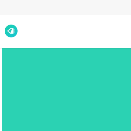
La recharge de véhicule électrique simplifiée
L’appli tout-en-un pour
électromobilistes
Trouvez des bornes électriques, planifiez vos trajets et payez vos