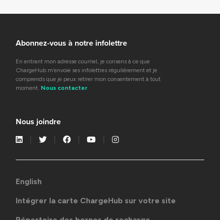
Abonnez-vous à notre infolettre
En entrant mon adresse courriel, je consens à ce que
ChargeHub m’envoie ses infolettres régulièrement et je
comprends que je peux retirer mon consentement à tout
moment.
Nous contacter
Nous joindre
English
Intégrer la carte ChargeHub sur votre site
Répertoire des bornes de recharge