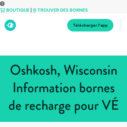
BOUTIQUE
|
TROUVER DES BORNES
Télécharger l'app
Oshkosh, Wisconsin
Information bornes
de recharge pour VÉ
Tous les pays
>
États-Unis
>
Wisconsin
>
Oshkosh