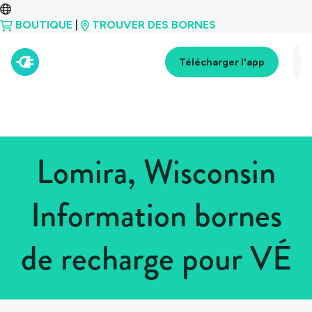
BOUTIQUE
|
TROUVER DES BORNES
Télécharger l'app
Lomira, Wisconsin
Information bornes
de recharge pour VÉ
Tous les pays
>
États-Unis
>
Wisconsin
>
Lomira