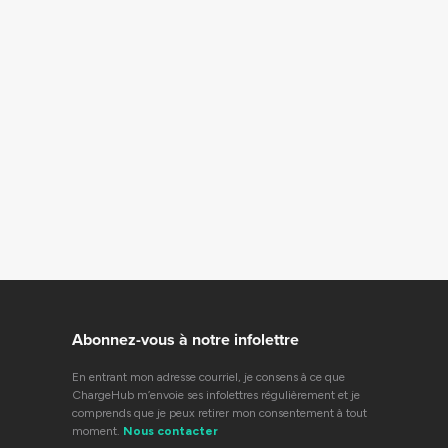
Abonnez-vous à notre infolettre
En entrant mon adresse courriel, je consens à ce que
ChargeHub m’envoie ses infolettres régulièrement et je
comprends que je peux retirer mon consentement à tout
moment.
Nous contacter