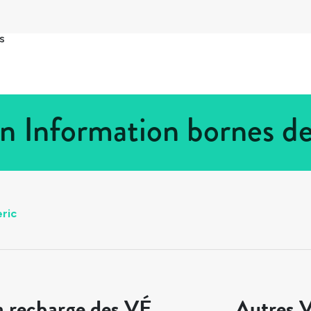
s
in Information bornes d
ric
a recharge des VÉ
Autres V