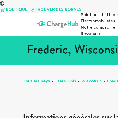
BOUTIQUE
|
TROUVER DES BORNES
Solutions d'affaire
Électromobilistes
Notre compagnie
Ressources
Frederic, Wiscons
Tous les pays
>
États-Unis
>
Wisconsin
>
Frede
Informations générales sur l