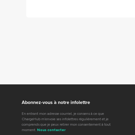
Abonnez-vous à notre infolettre
En entrant mon adresse courriel, je consens à ce que
ChargeHub m’envoie ses infolettres régulièrement et je
comprends que je peux retirer mon consentement à tout
moment.
Nous contacter