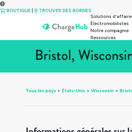
BOUTIQUE
|
TROUVER DES BORNES
Solutions d'affaire
Électromobilistes
Notre compagnie
Ressources
Bristol, Wiscons
Tous les pays
>
États-Unis
>
Wisconsin
>
Brist
Informations générales sur l