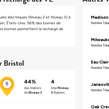
Madison
les électriques (Niveau 2 et Niveau 3) à
sin
,
États-Unis
.
56%
des bornes de
Nombre Tota
s bornes permettent la recharge de
Milwauk
Nombre Tota
 Bristol
Eau Clai
Nombre Tota
44%
4
Janesvil
des Stations
total
Niveau
Nombre Tota
de
Niveau 3
3
Stations
Oak Cre