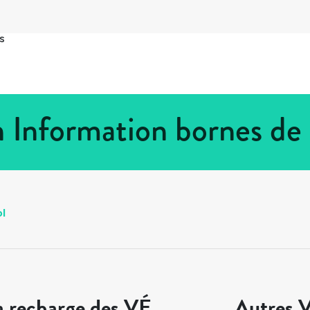
s
in Information bornes de
ol
a recharge des VÉ
Autres V