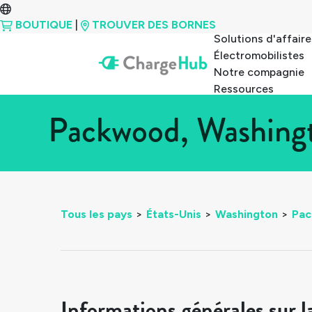
BOUTIQUE
|
TROUVER DES BORNES
Solutions d'affaire
Électromobilistes
Notre compagnie
Ressources
Packwood, Washingt
Tous les pays
>
États-Unis
>
Washington
>
Pa
Informations générales sur l