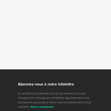
Abonnez-vous à notre infolettre
En entrant mon adresse courriel, je consens à ce que
ChargeHub m’envoie ses infolettres régulièrement et je
comprends que je peux retirer mon consentement à tout
moment.
Nous contacter