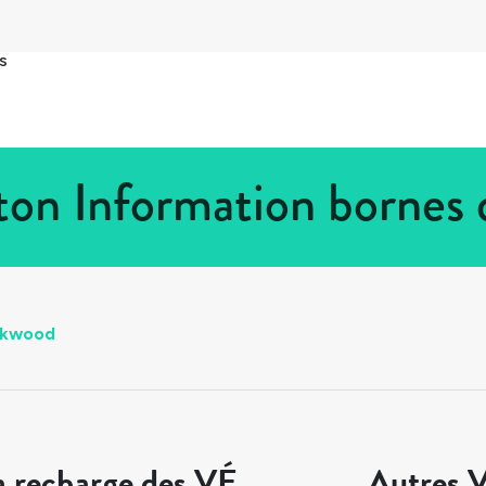
s
on Information bornes 
ckwood
a recharge des VÉ
Autres V