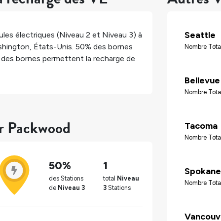
Seattle
les électriques (Niveau 2 et Niveau 3) à
hington
,
États-Unis
.
50%
des bornes
Nombre Tota
des bornes permettent la recharge de
Bellevue
Nombre Total
ur Packwood
Tacoma
Nombre Tota
50%
1
Spokane
des Stations
total
Niveau
Nombre Tota
de
Niveau 3
3
Stations
Vancouv