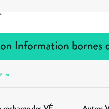
s
on Information bornes 
 Elum
a recharge des VÉ
Autres V