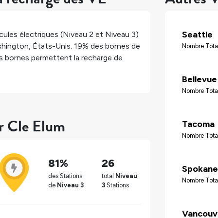
Seattle
ules électriques (Niveau 2 et Niveau 3)
hington
,
États-Unis
.
19%
des bornes de
Nombre Tota
 bornes permettent la recharge de
Bellevue
Nombre Total
ur Cle Elum
Tacoma
Nombre Tota
81%
26
Spokane
des Stations
total
Niveau
Nombre Tota
de
Niveau 3
3
Stations
Vancouv