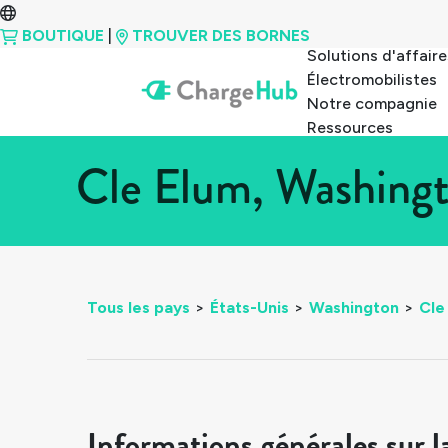
BOUTIQUE
|
TROUVER DES BORNES
Solutions d'affaire
Électromobilistes
Notre compagnie
Ressources
Cle Elum, Washingt
Tous les pays
>
États-Unis
>
Washington
>
Cle
Informations générales sur l