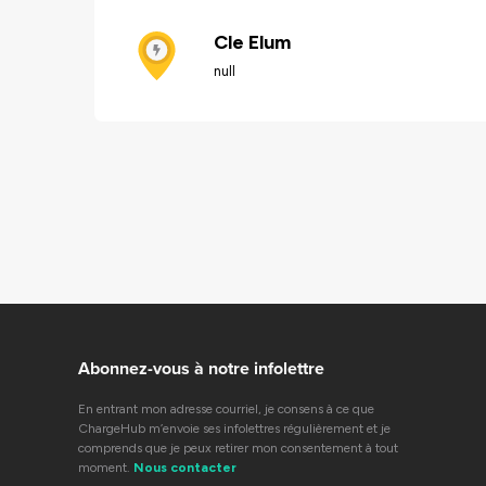
Cle Elum
null
Abonnez-vous à notre infolettre
En entrant mon adresse courriel, je consens à ce que
ChargeHub m’envoie ses infolettres régulièrement et je
comprends que je peux retirer mon consentement à tout
moment.
Nous contacter