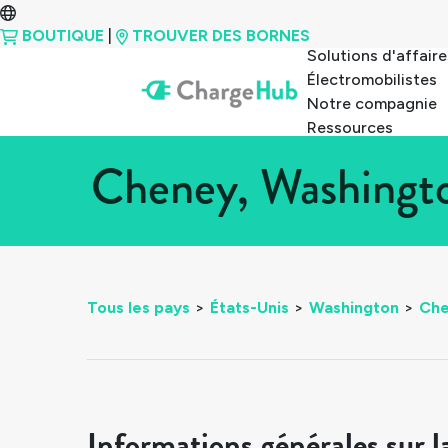
BOUTIQUE
|
TROUVER DES BORNES
Solutions d'affaire
Électromobilistes
Notre compagnie
Ressources
Cheney, Washingto
Tous les pays
>
États-Unis
>
Washington
>
Ch
Informations générales sur l