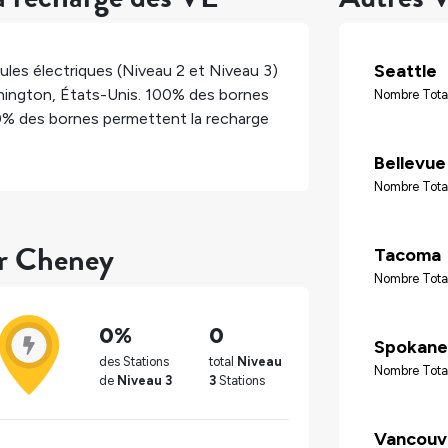
Seattle
les électriques (Niveau 2 et Niveau 3)
hington
,
États-Unis
.
100%
des bornes
Nombre Tota
0%
des bornes permettent la recharge
Bellevue
Nombre Total
ur Cheney
Tacoma
Nombre Tota
0%
0
Spokane
des Stations
total
Niveau
Nombre Tota
de
Niveau 3
3
Stations
Vancouv