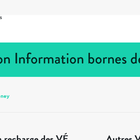
s
n Information bornes d
eney
a recharge des VÉ
Autres V