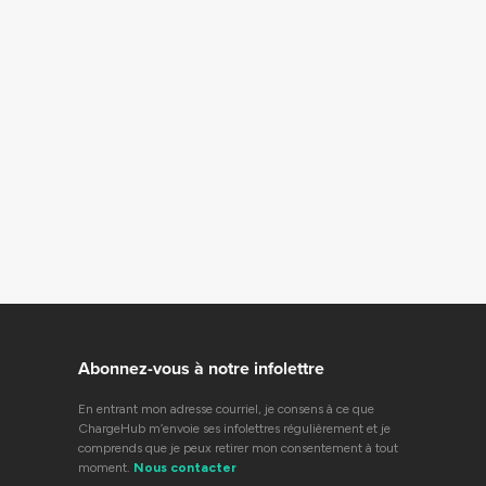
Abonnez-vous à notre infolettre
En entrant mon adresse courriel, je consens à ce que
ChargeHub m’envoie ses infolettres régulièrement et je
comprends que je peux retirer mon consentement à tout
moment.
Nous contacter