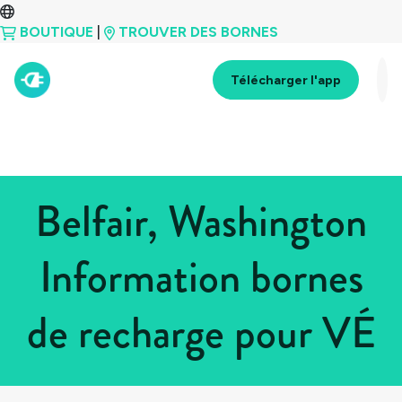
BOUTIQUE
|
TROUVER DES BORNES
Télécharger l'app
Belfair, Washington
Information bornes
de recharge pour VÉ
Tous les pays
>
États-Unis
>
Washington
>
Belfair