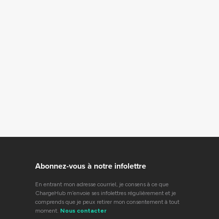
Abonnez-vous à notre infolettre
En entrant mon adresse courriel, je consens à ce que
ChargeHub m’envoie ses infolettres régulièrement et je
comprends que je peux retirer mon consentement à tout
moment.
Nous contacter