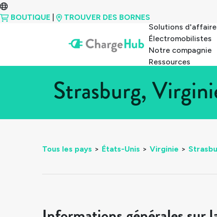
BOUTIQUE
|
TROUVER DES BORNES
Solutions d'affaire
Électromobilistes
Notre compagnie
Ressources
Strasburg, Virgin
Tous les pays
>
États-Unis
>
Virginie
>
Strasb
Informations générales sur l