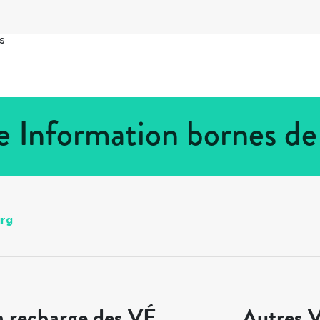
s
ie Information bornes d
urg
a recharge des VÉ
Autres V