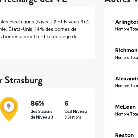
Arlingto
les électriques (Niveau 2 et Niveau 3) à
nie
,
États-Unis
.
14%
des bornes de
Nombre Tota
 bornes permettent la recharge de
Richmon
Nombre Tota
r Strasburg
Alexandr
Nombre Tota
86%
6
McLean
des Stations
total
Niveau
Nombre Total
de
Niveau 3
3
Stations
Reston